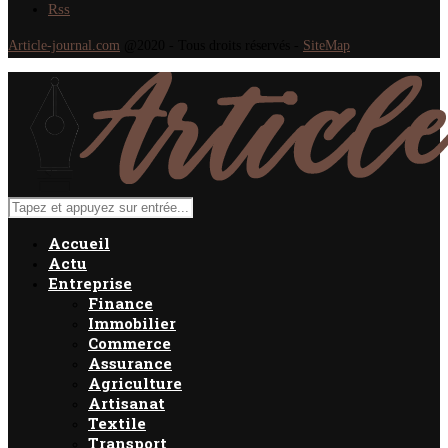
Rss
Article-journal.com
@2020 - Tous droits réservés -
SiteMap
Accueil
Actu
Entreprise
Finance
Immobilier
Commerce
Assurance
Agriculture
Artisanat
Textile
Transport