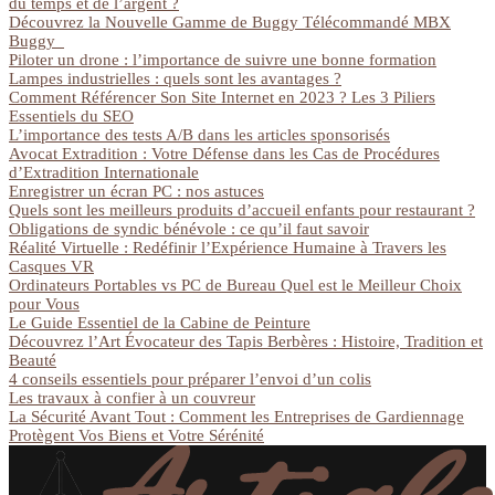
du temps et de l’argent ?
Découvrez la Nouvelle Gamme de Buggy Télécommandé MBX
Buggy
Piloter un drone : l’importance de suivre une bonne formation
Lampes industrielles : quels sont les avantages ?
Comment Référencer Son Site Internet en 2023 ? Les 3 Piliers
Essentiels du SEO
L’importance des tests A/B dans les articles sponsorisés
Avocat Extradition : Votre Défense dans les Cas de Procédures
d’Extradition Internationale
Enregistrer un écran PC : nos astuces
Quels sont les meilleurs produits d’accueil enfants pour restaurant ?
Obligations de syndic bénévole : ce qu’il faut savoir
Réalité Virtuelle : Redéfinir l’Expérience Humaine à Travers les
Casques VR
Ordinateurs Portables vs PC de Bureau Quel est le Meilleur Choix
pour Vous
Le Guide Essentiel de la Cabine de Peinture
Découvrez l’Art Évocateur des Tapis Berbères : Histoire, Tradition et
Beauté
4 conseils essentiels pour préparer l’envoi d’un colis
Les travaux à confier à un couvreur
La Sécurité Avant Tout : Comment les Entreprises de Gardiennage
Protègent Vos Biens et Votre Sérénité