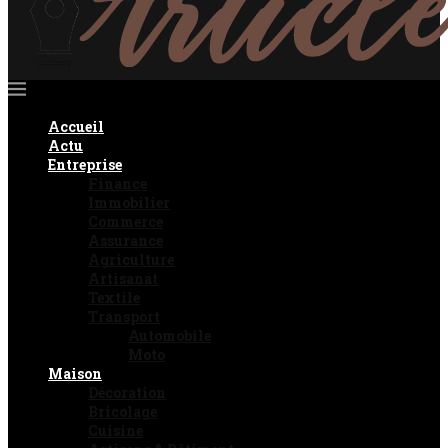
Accueil
Actu
Entreprise
Finance
Immobilier
Commerce
Assurance
Agriculture
Artisanat
Textile
Transport
Automobile
Moto
Maison
Décoration
Bricolage
Cuisine