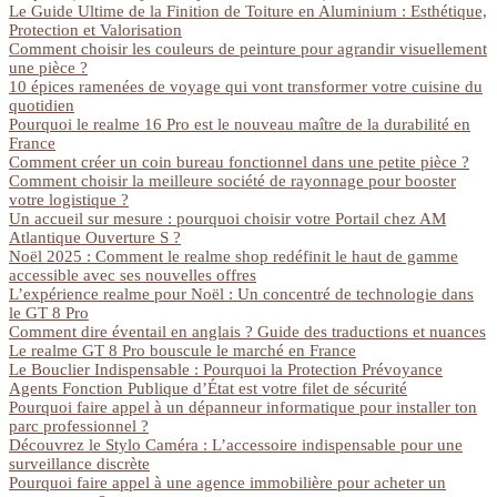
Le Guide Ultime de la Finition de Toiture en Aluminium : Esthétique,
Protection et Valorisation
Comment choisir les couleurs de peinture pour agrandir visuellement
une pièce ?
10 épices ramenées de voyage qui vont transformer votre cuisine du
quotidien
Pourquoi le realme 16 Pro est le nouveau maître de la durabilité en
France
Comment créer un coin bureau fonctionnel dans une petite pièce ?
Comment choisir la meilleure société de rayonnage pour booster
votre logistique ?
Un accueil sur mesure : pourquoi choisir votre Portail chez AM
Atlantique Ouverture S ?
Noël 2025 : Comment le realme shop redéfinit le haut de gamme
accessible avec ses nouvelles offres
L’expérience realme pour Noël : Un concentré de technologie dans
le GT 8 Pro
Comment dire éventail en anglais ? Guide des traductions et nuances
Le realme GT 8 Pro bouscule le marché en France
Le Bouclier Indispensable : Pourquoi la Protection Prévoyance
Agents Fonction Publique d’État est votre filet de sécurité
Pourquoi faire appel à un dépanneur informatique pour installer ton
parc professionnel ?
Découvrez le Stylo Caméra : L’accessoire indispensable pour une
surveillance discrète
Pourquoi faire appel à une agence immobilière pour acheter un