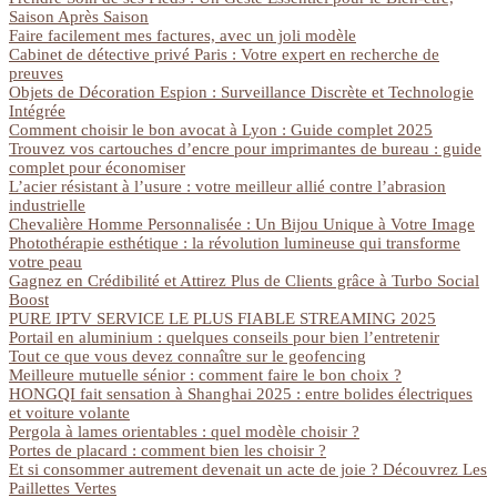
Saison Après Saison
Faire facilement mes factures, avec un joli modèle
Cabinet de détective privé Paris : Votre expert en recherche de
preuves
Objets de Décoration Espion : Surveillance Discrète et Technologie
Intégrée
Comment choisir le bon avocat à Lyon : Guide complet 2025
Trouvez vos cartouches d’encre pour imprimantes de bureau : guide
complet pour économiser
L’acier résistant à l’usure : votre meilleur allié contre l’abrasion
industrielle
Chevalière Homme Personnalisée : Un Bijou Unique à Votre Image
Photothérapie esthétique : la révolution lumineuse qui transforme
votre peau
Gagnez en Crédibilité et Attirez Plus de Clients grâce à Turbo Social
Boost
PURE IPTV SERVICE LE PLUS FIABLE STREAMING 2025
Portail en aluminium : quelques conseils pour bien l’entretenir
Tout ce que vous devez connaître sur le geofencing
Meilleure mutuelle sénior : comment faire le bon choix ?
HONGQI fait sensation à Shanghai 2025 : entre bolides électriques
et voiture volante
Pergola à lames orientables : quel modèle choisir ?
Portes de placard : comment bien les choisir ?
Et si consommer autrement devenait un acte de joie ? Découvrez Les
Paillettes Vertes