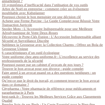
appartement ?
10 symptômes d’inefficacité dans l’utilisation de vos outils
Arbre de Noël en entreprise : comment créer un événement
inoubliable avec Kidsplanner
Pourquoi choisir le bon menuisier est une décision clé
Acheter une Ferme Porcine : Le Guide Complet pour Réussir Votre
Transaction Agricole
Spoiler Moto : L’Accessoire Indispensable pour une Meilleure
Aérodynamique de Votre Deux-Roues
Découvrez le Porte-Clés Espion : L’Accessoire Indispensable alliant
Sécurité et Surveillance Discrète
Sublimez la Grossesse avec la Collection Charms : Offrez un Bola de
Grossesse Unique
6 caractéristiques d’un outil écologique
Votre uniforme chez ateq-uniforme.fr : L’excellence au service des
professionnels de la sécurité
Pourquoi passer par un cabinet d’avocats de nos jours ?
Trouver le bon avocat pour son divorce : guide complet
Faire appel à un avocat quand on a des questions juridiques : un
guide complet
Qu’est-ce que le droit du travail, et comment trouver le bon avocat
dans ce domaine ?
Citypharma : Votre pharmacie de référence pour médicaments et
parapharmacie à Paris
best-rank.fr : Trouvez les Meilleurs Services Grâce aux Classements
Qualité
Prendre Soin de ses Pieds : Un Geste Essentiel pour le Bien-être,