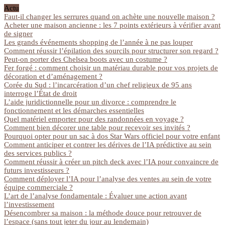
Actu
Faut-il changer les serrures quand on achète une nouvelle maison ?
Acheter une maison ancienne : les 7 points extérieurs à vérifier avant
de signer
Les grands événements shopping de l’année à ne pas louper
Comment réussir l’épilation des sourcils pour structurer son regard ?
Peut-on porter des Chelsea boots avec un costume ?
Fer forgé : comment choisir un matériau durable pour vos projets de
décoration et d’aménagement ?
Corée du Sud : l’incarcération d’un chef religieux de 95 ans
interroge l’État de droit
L’aide juridictionnelle pour un divorce : comprendre le
fonctionnement et les démarches essentielles
Quel matériel emporter pour des randonnées en voyage ?
Comment bien décorer une table pour recevoir ses invités ?
Pourquoi opter pour un sac à dos Star Wars officiel pour votre enfant
Comment anticiper et contrer les dérives de l’IA prédictive au sein
des services publics ?
Comment réussir à créer un pitch deck avec l’IA pour convaincre de
futurs investisseurs ?
Comment déployer l’IA pour l’analyse des ventes au sein de votre
équipe commerciale ?
L’art de l’analyse fondamentale : Évaluer une action avant
l’investissement
Désencombrer sa maison : la méthode douce pour retrouver de
l’espace (sans tout jeter du jour au lendemain)