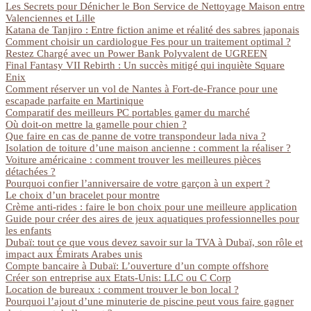
Les Secrets pour Dénicher le Bon Service de Nettoyage Maison entre
Valenciennes et Lille
Katana de Tanjiro : Entre fiction anime et réalité des sabres japonais
Comment choisir un cardiologue Fes pour un traitement optimal ?
Restez Chargé avec un Power Bank Polyvalent de UGREEN
Final Fantasy VII Rebirth : Un succès mitigé qui inquiète Square
Enix
Comment réserver un vol de Nantes à Fort-de-France pour une
escapade parfaite en Martinique
Comparatif des meilleurs PC portables gamer du marché
Où doit-on mettre la gamelle pour chien ?
Que faire en cas de panne de votre transpondeur lada niva ?
Isolation de toiture d’une maison ancienne : comment la réaliser ?
Voiture américaine : comment trouver les meilleures pièces
détachées ?
Pourquoi confier l’anniversaire de votre garçon à un expert ?
Le choix d’un bracelet pour montre
Crème anti-rides : faire le bon choix pour une meilleure application
Guide pour créer des aires de jeux aquatiques professionnelles pour
les enfants
Dubaï: tout ce que vous devez savoir sur la TVA à Dubaï, son rôle et
impact aux Émirats Arabes unis
Compte bancaire à Dubaï: L’ouverture d’un compte offshore
Créer son entreprise aux Etats-Unis: LLC ou C Corp
Location de bureaux : comment trouver le bon local ?
Pourquoi l’ajout d’une minuterie de piscine peut vous faire gagner