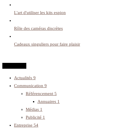
L'art d'utiliser les kits espion
Rôle des caméras discrètes
Cadeaux singuliers pour faire plaisir
Categories
Actualités
9
Communication
9
Référencement
5
Annuaires
1
Médias
1
Publicité
1
Entreprise
54