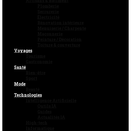
Artisans & Bâtiment
Plomberie
Serrurerie
Électricité
Rénovation intérieure
Menuiserie / Charpente
Maçonnerie
Peinture / Décoration
Toiture & couverture
Voyages
Tourisme
Gastronomie
Santé
Bien-être
Sport
Mode
Beauté
Technologies
Intelligence Artificielle
Outils IA
Guides
Actualités IA
High-tech
Informatique