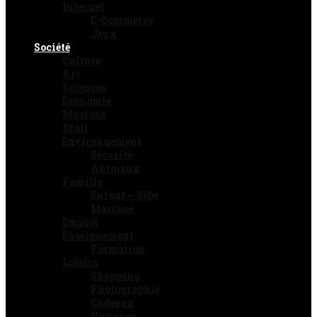
Internet
E-Commerce
Jeux
Société
Culture
Art
Sciences
Économie
Musique
Droit
Environnement
Sécurité
Animaux
Famille
Enfant – Bébé
Mariage
Emploi
Enseignement
Formation
Loisirs
Shopping
Photographie
Cadeaux
Voyance