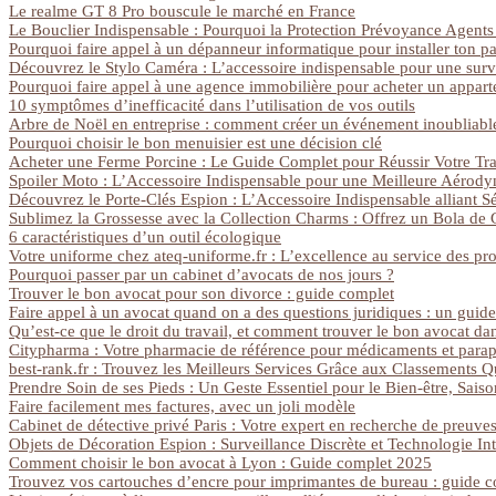
Le realme GT 8 Pro bouscule le marché en France
Le Bouclier Indispensable : Pourquoi la Protection Prévoyance Agents F
Pourquoi faire appel à un dépanneur informatique pour installer ton pa
Découvrez le Stylo Caméra : L’accessoire indispensable pour une surve
Pourquoi faire appel à une agence immobilière pour acheter un appar
10 symptômes d’inefficacité dans l’utilisation de vos outils
Arbre de Noël en entreprise : comment créer un événement inoubliabl
Pourquoi choisir le bon menuisier est une décision clé
Acheter une Ferme Porcine : Le Guide Complet pour Réussir Votre Tra
Spoiler Moto : L’Accessoire Indispensable pour une Meilleure Aéro
Découvrez le Porte-Clés Espion : L’Accessoire Indispensable alliant Sé
Sublimez la Grossesse avec la Collection Charms : Offrez un Bola de
6 caractéristiques d’un outil écologique
Votre uniforme chez ateq-uniforme.fr : L’excellence au service des pro
Pourquoi passer par un cabinet d’avocats de nos jours ?
Trouver le bon avocat pour son divorce : guide complet
Faire appel à un avocat quand on a des questions juridiques : un guid
Qu’est-ce que le droit du travail, et comment trouver le bon avocat d
Citypharma : Votre pharmacie de référence pour médicaments et parap
best-rank.fr : Trouvez les Meilleurs Services Grâce aux Classements Q
Prendre Soin de ses Pieds : Un Geste Essentiel pour le Bien-être, Sais
Faire facilement mes factures, avec un joli modèle
Cabinet de détective privé Paris : Votre expert en recherche de preuve
Objets de Décoration Espion : Surveillance Discrète et Technologie In
Comment choisir le bon avocat à Lyon : Guide complet 2025
Trouvez vos cartouches d’encre pour imprimantes de bureau : guide 