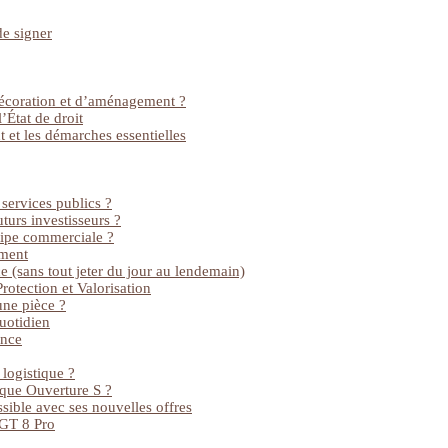
de signer
décoration et d’aménagement ?
’État de droit
 et les démarches essentielles
 services publics ?
turs investisseurs ?
uipe commerciale ?
ement
 (sans tout jeter du jour au lendemain)
rotection et Valorisation
une pièce ?
uotidien
ance
logistique ?
ique Ouverture S ?
ible avec ses nouvelles offres
 GT 8 Pro