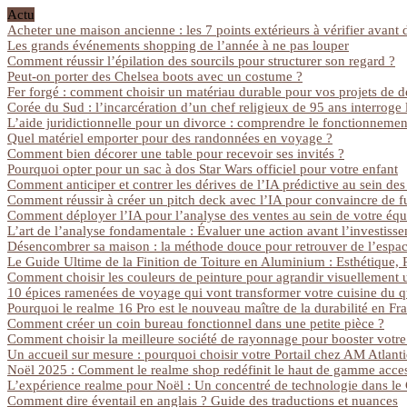
Actu
Acheter une maison ancienne : les 7 points extérieurs à vérifier avant 
Les grands événements shopping de l’année à ne pas louper
Comment réussir l’épilation des sourcils pour structurer son regard ?
Peut-on porter des Chelsea boots avec un costume ?
Fer forgé : comment choisir un matériau durable pour vos projets de 
Corée du Sud : l’incarcération d’un chef religieux de 95 ans interroge l
L’aide juridictionnelle pour un divorce : comprendre le fonctionnement
Quel matériel emporter pour des randonnées en voyage ?
Comment bien décorer une table pour recevoir ses invités ?
Pourquoi opter pour un sac à dos Star Wars officiel pour votre enfant
Comment anticiper et contrer les dérives de l’IA prédictive au sein des
Comment réussir à créer un pitch deck avec l’IA pour convaincre de fu
Comment déployer l’IA pour l’analyse des ventes au sein de votre éq
L’art de l’analyse fondamentale : Évaluer une action avant l’investiss
Désencombrer sa maison : la méthode douce pour retrouver de l’espace
Le Guide Ultime de la Finition de Toiture en Aluminium : Esthétique, P
Comment choisir les couleurs de peinture pour agrandir visuellement 
10 épices ramenées de voyage qui vont transformer votre cuisine du q
Pourquoi le realme 16 Pro est le nouveau maître de la durabilité en Fr
Comment créer un coin bureau fonctionnel dans une petite pièce ?
Comment choisir la meilleure société de rayonnage pour booster votre 
Un accueil sur mesure : pourquoi choisir votre Portail chez AM Atlant
Noël 2025 : Comment le realme shop redéfinit le haut de gamme access
L’expérience realme pour Noël : Un concentré de technologie dans le
Comment dire éventail en anglais ? Guide des traductions et nuances