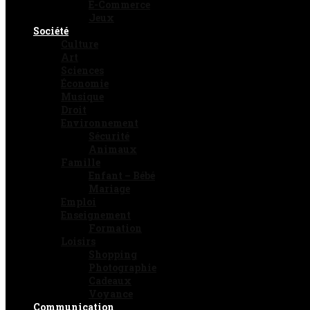
E-Commerce
Jeux
Société
Culture
Art
Sciences
Économie
Musique
Droit
Environnement
Sécurité
Animaux
Famille
Enfant – Bébé
Mariage
Emploi
Enseignement
Formation
Loisirs
Shopping
Photographie
Cadeaux
Voyance
Communication