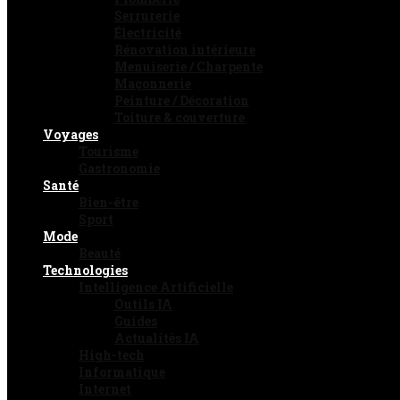
Serrurerie
Électricité
Rénovation intérieure
Menuiserie / Charpente
Maçonnerie
Peinture / Décoration
Toiture & couverture
Voyages
Tourisme
Gastronomie
Santé
Bien-être
Sport
Mode
Beauté
Technologies
Intelligence Artificielle
Outils IA
Guides
Actualités IA
High-tech
Informatique
Internet