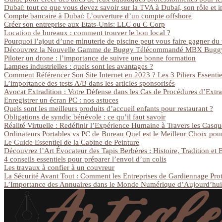
Dubaï: tout ce que vous devez savoir sur la TVA à Dubaï, son rôle et 
Compte bancaire à Dubaï: L’ouverture d’un compte offshore
Créer son entreprise aux Etats-Unis: LLC ou C Corp
Location de bureaux : comment trouver le bon local ?
Pourquoi l’ajout d’une minuterie de piscine peut vous faire gagner du 
Découvrez la Nouvelle Gamme de Buggy Télécommandé MBX Bug
Piloter un drone : l’importance de suivre une bonne formation
Lampes industrielles : quels sont les avantages ?
Comment Référencer Son Site Internet en 2023 ? Les 3 Piliers Essenti
L’importance des tests A/B dans les articles sponsorisés
Avocat Extradition : Votre Défense dans les Cas de Procédures d’Extra
Enregistrer un écran PC : nos astuces
Quels sont les meilleurs produits d’accueil enfants pour restaurant ?
Obligations de syndic bénévole : ce qu’il faut savoir
Réalité Virtuelle : Redéfinir l’Expérience Humaine à Travers les Casq
Ordinateurs Portables vs PC de Bureau Quel est le Meilleur Choix pou
Le Guide Essentiel de la Cabine de Peinture
Découvrez l’Art Évocateur des Tapis Berbères : Histoire, Tradition et 
4 conseils essentiels pour préparer l’envoi d’un colis
Les travaux à confier à un couvreur
La Sécurité Avant Tout : Comment les Entreprises de Gardiennage Prot
L’Importance des Annuaires dans le Monde Numérique d’Aujourd’hui