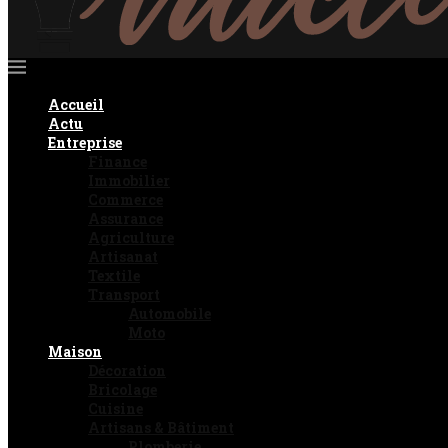
Accueil
Actu
Entreprise
Finance
Immobilier
Commerce
Assurance
Agriculture
Artisanat
Textile
Transport
Automobile
Moto
Maison
Décoration
Bricolage
Cuisine
Artisans & Bâtiment
Plomberie