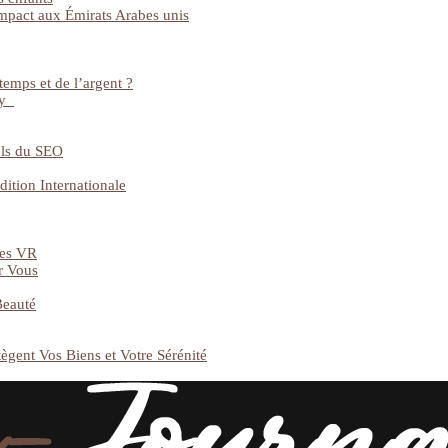
impact aux Émirats Arabes unis
temps et de l’argent ?
gy
els du SEO
dition Internationale
ues VR
r Vous
Beauté
ègent Vos Biens et Votre Sérénité