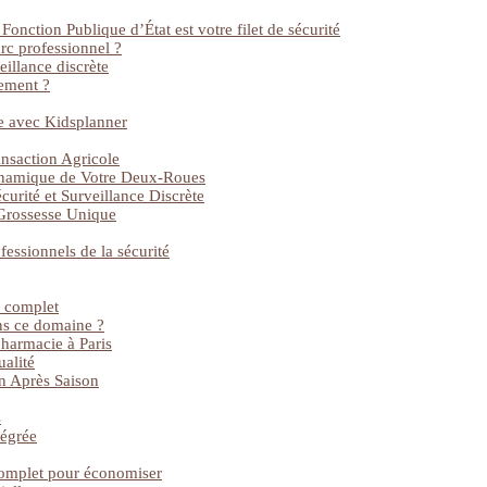
onction Publique d’État est votre filet de sécurité
rc professionnel ?
illance discrète
tement ?
e avec Kidsplanner
nsaction Agricole
dynamique de Votre Deux-Roues
curité et Surveillance Discrète
 Grossesse Unique
fessionnels de la sécurité
e complet
ans ce domaine ?
harmacie à Paris
ualité
on Après Saison
s
tégrée
complet pour économiser