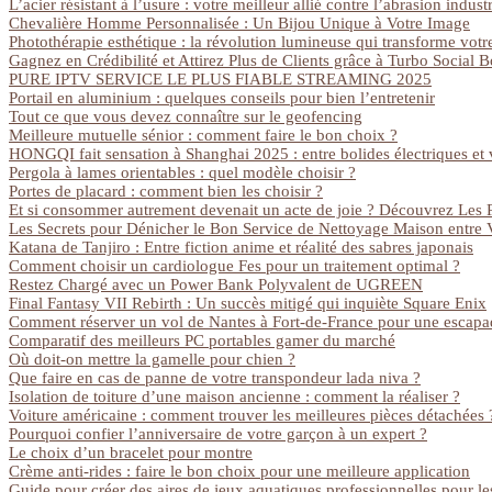
L’acier résistant à l’usure : votre meilleur allié contre l’abrasion industr
Chevalière Homme Personnalisée : Un Bijou Unique à Votre Image
Photothérapie esthétique : la révolution lumineuse qui transforme votr
Gagnez en Crédibilité et Attirez Plus de Clients grâce à Turbo Social B
PURE IPTV SERVICE LE PLUS FIABLE STREAMING 2025
Portail en aluminium : quelques conseils pour bien l’entretenir
Tout ce que vous devez connaître sur le geofencing
Meilleure mutuelle sénior : comment faire le bon choix ?
HONGQI fait sensation à Shanghai 2025 : entre bolides électriques et 
Pergola à lames orientables : quel modèle choisir ?
Portes de placard : comment bien les choisir ?
Et si consommer autrement devenait un acte de joie ? Découvrez Les Pa
Les Secrets pour Dénicher le Bon Service de Nettoyage Maison entre V
Katana de Tanjiro : Entre fiction anime et réalité des sabres japonais
Comment choisir un cardiologue Fes pour un traitement optimal ?
Restez Chargé avec un Power Bank Polyvalent de UGREEN
Final Fantasy VII Rebirth : Un succès mitigé qui inquiète Square Enix
Comment réserver un vol de Nantes à Fort-de-France pour une escapad
Comparatif des meilleurs PC portables gamer du marché
Où doit-on mettre la gamelle pour chien ?
Que faire en cas de panne de votre transpondeur lada niva ?
Isolation de toiture d’une maison ancienne : comment la réaliser ?
Voiture américaine : comment trouver les meilleures pièces détachées 
Pourquoi confier l’anniversaire de votre garçon à un expert ?
Le choix d’un bracelet pour montre
Crème anti-rides : faire le bon choix pour une meilleure application
Guide pour créer des aires de jeux aquatiques professionnelles pour le