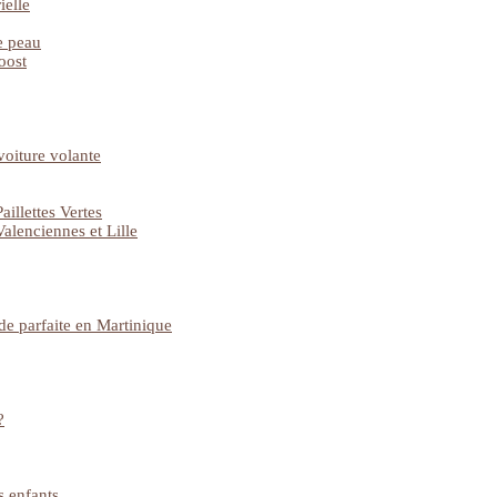
ielle
e peau
oost
voiture volante
illettes Vertes
alenciennes et Lille
e parfaite en Martinique
?
s enfants