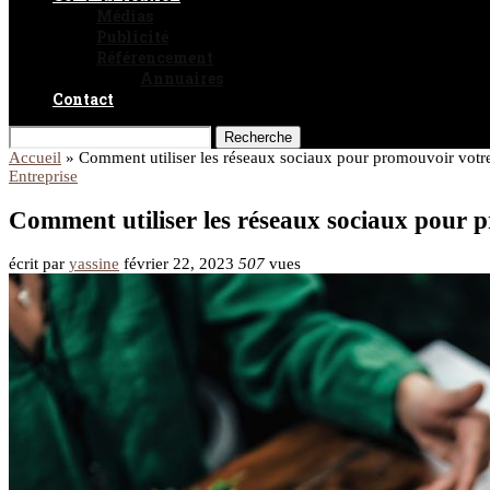
Médias
Publicité
Référencement
Annuaires
Contact
Recherche
Accueil
»
Comment utiliser les réseaux sociaux pour promouvoir votre
Entreprise
Comment utiliser les réseaux sociaux pour 
écrit par
yassine
février 22, 2023
507
vues