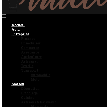
Accueil
Actu
Entreprise
Finance
Immobilier
Commerce
Assurance
Agriculture
Artisanat
Textile
Transport
Automobile
Moto
Maison
Décoration
Bricolage
Cuisine
Artisans & Bâtiment
Plomberie