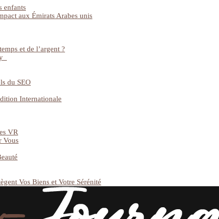
s enfants
impact aux Émirats Arabes unis
temps et de l’argent ?
gy
els du SEO
dition Internationale
ues VR
r Vous
Beauté
ègent Vos Biens et Votre Sérénité