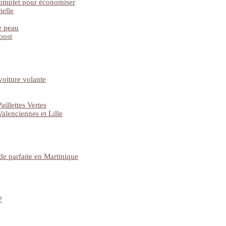
complet pour économiser
ielle
e peau
oost
voiture volante
illettes Vertes
alenciennes et Lille
e parfaite en Martinique
?