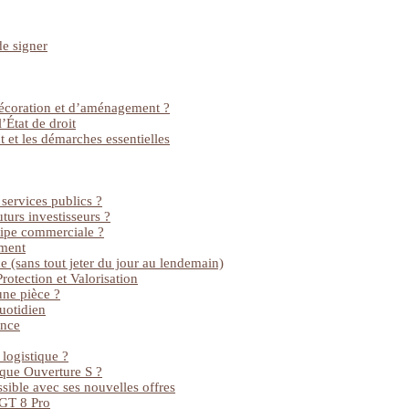
de signer
décoration et d’aménagement ?
’État de droit
 et les démarches essentielles
 services publics ?
turs investisseurs ?
uipe commerciale ?
ement
 (sans tout jeter du jour au lendemain)
rotection et Valorisation
une pièce ?
uotidien
ance
logistique ?
ique Ouverture S ?
ible avec ses nouvelles offres
 GT 8 Pro