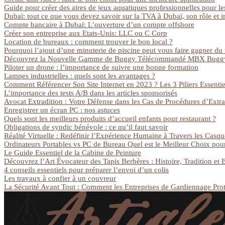
Guide pour créer des aires de jeux aquatiques professionnelles pour le
Dubaï: tout ce que vous devez savoir sur la TVA à Dubaï, son rôle et 
Compte bancaire à Dubaï: L’ouverture d’un compte offshore
Créer son entreprise aux Etats-Unis: LLC ou C Corp
Location de bureaux : comment trouver le bon local ?
Pourquoi l’ajout d’une minuterie de piscine peut vous faire gagner du 
Découvrez la Nouvelle Gamme de Buggy Télécommandé MBX Bug
Piloter un drone : l’importance de suivre une bonne formation
Lampes industrielles : quels sont les avantages ?
Comment Référencer Son Site Internet en 2023 ? Les 3 Piliers Essenti
L’importance des tests A/B dans les articles sponsorisés
Avocat Extradition : Votre Défense dans les Cas de Procédures d’Extra
Enregistrer un écran PC : nos astuces
Quels sont les meilleurs produits d’accueil enfants pour restaurant ?
Obligations de syndic bénévole : ce qu’il faut savoir
Réalité Virtuelle : Redéfinir l’Expérience Humaine à Travers les Casq
Ordinateurs Portables vs PC de Bureau Quel est le Meilleur Choix pou
Le Guide Essentiel de la Cabine de Peinture
Découvrez l’Art Évocateur des Tapis Berbères : Histoire, Tradition et 
4 conseils essentiels pour préparer l’envoi d’un colis
Les travaux à confier à un couvreur
La Sécurité Avant Tout : Comment les Entreprises de Gardiennage Prot