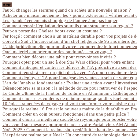
Actu
Faut-il changer les serrures quand on achète une nouvelle maison ?
Acheter une maison ancienne : les 7 points extérieurs à vérifier avant 
Les grands événements shopping de l’année à ne pas louper
Comment réussir l’épilation des sourcils pour structurer son regard ?
Peut-on porter des Chelsea boots avec un costume ?
Fer forgé : comment choisir un matériau durable pour vos projets de 
Corée du Sud : l’incarcération d’un chef religieux de 95 ans interroge l
L’aide juridictionnelle pour un divorce : comprendre le fonctionnement
Quel matériel emporter pour des randonnées en voyage ?
Comment bien décorer une table pour recevoir ses invités ?
Pourquoi opter pour un sac à dos Star Wars officiel pour votre enfant
Comment anticiper et contrer les dérives de l’IA prédictive au sein des
Comment réussir à créer un pitch deck avec l’IA pour convaincre de fu
Comment déployer l’IA pour l’analyse des ventes au sein de votre éq
L’art de l’analyse fondamentale : Évaluer une action avant l’investiss
Désencombrer sa maison : la méthode douce pour retrouver de l’espace
Le Guide Ultime de la Finition de Toiture en Aluminium : Esthétique, P
Comment choisir les couleurs de peinture pour agrandir visuellement 
10 épices ramenées de voyage qui vont transformer votre cuisine du q
Pourquoi le realme 16 Pro est le nouveau maître de la durabilité en Fr
Comment créer un coin bureau fonctionnel dans une petite pièce ?
Comment choisir la meilleure société de rayonnage pour booster votre 
Un accueil sur mesure : pourquoi choisir votre Portail chez AM Atlant
Noël 2025 : Comment le realme shop redéfinit le haut de gamme access
L’expérience realme pour Noël : Un concentré de technologie dans le