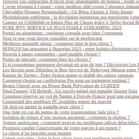
Trouvez vos cartouches d’encre pour imprimantes de bureau : guide 
L’acier résistant à l’usure : votre meilleur allié contre l’abrasion industr
Chevalière Homme Personnalisée : Un Bijou Unique à Votre Image
Photothérapie esthétique : la révolution lumineuse qui transforme votr
Gagnez en Crédibilité et Attirez Plus de Clients grâce à Turbo Social B
PURE IPTV SERVICE LE PLUS FIABLE STREAMING 2025
Portail en aluminium : quelques conseils pour bien l’entretenir
Tout ce que vous devez connaître sur le geofencing
Meilleure mutuelle sénior : comment faire le bon choix ?
HONGQI fait sensation à Shanghai 2025 : entre bolides électriques et 
Pergola à lames orientables : quel modèle choisir ?
Portes de placard : comment bien les choisir ?
Et si consommer autrement devenait un acte de joie ? Découvrez Les Pa
Les Secrets pour Dénicher le Bon Service de Nettoyage Maison entre V
Katana de Tanjiro : Entre fiction anime et réalité des sabres japonais
Comment choisir un cardiologue Fes pour un traitement optimal ?
Restez Chargé avec un Power Bank Polyvalent de UGREEN
Final Fantasy VII Rebirth : Un succès mitigé qui inquiète Square Enix
Comment réserver un vol de Nantes à Fort-de-France pour une escapad
Comparatif des meilleurs PC portables gamer du marché
Où doit-on mettre la gamelle pour chien ?
Que faire en cas de panne de votre transpondeur lada niva ?
Isolation de toiture d’une maison ancienne : comment la réaliser ?
Voiture américaine : comment trouver les meilleures pièces détachées 
Pourquoi confier l’anniversaire de votre garçon à un expert ?
Le choix d’un bracelet pour montre
Crème anti-rides : faire le bon choix pour une meilleure application