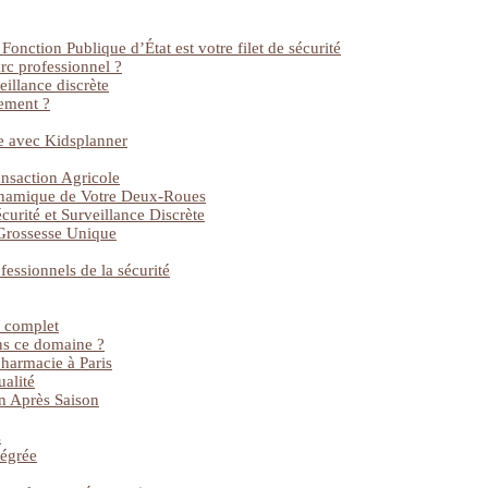
onction Publique d’État est votre filet de sécurité
rc professionnel ?
illance discrète
tement ?
e avec Kidsplanner
nsaction Agricole
dynamique de Votre Deux-Roues
curité et Surveillance Discrète
 Grossesse Unique
fessionnels de la sécurité
e complet
ans ce domaine ?
harmacie à Paris
ualité
on Après Saison
s
tégrée