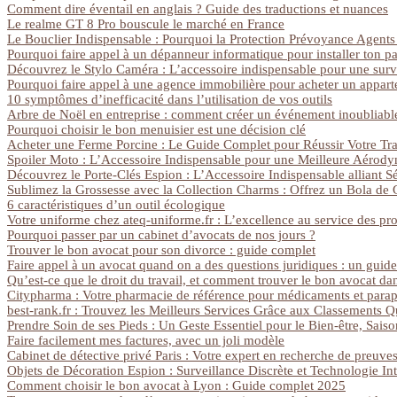
Comment dire éventail en anglais ? Guide des traductions et nuances
Le realme GT 8 Pro bouscule le marché en France
Le Bouclier Indispensable : Pourquoi la Protection Prévoyance Agents F
Pourquoi faire appel à un dépanneur informatique pour installer ton pa
Découvrez le Stylo Caméra : L’accessoire indispensable pour une surve
Pourquoi faire appel à une agence immobilière pour acheter un appar
10 symptômes d’inefficacité dans l’utilisation de vos outils
Arbre de Noël en entreprise : comment créer un événement inoubliabl
Pourquoi choisir le bon menuisier est une décision clé
Acheter une Ferme Porcine : Le Guide Complet pour Réussir Votre Tra
Spoiler Moto : L’Accessoire Indispensable pour une Meilleure Aéro
Découvrez le Porte-Clés Espion : L’Accessoire Indispensable alliant Sé
Sublimez la Grossesse avec la Collection Charms : Offrez un Bola de
6 caractéristiques d’un outil écologique
Votre uniforme chez ateq-uniforme.fr : L’excellence au service des pro
Pourquoi passer par un cabinet d’avocats de nos jours ?
Trouver le bon avocat pour son divorce : guide complet
Faire appel à un avocat quand on a des questions juridiques : un guid
Qu’est-ce que le droit du travail, et comment trouver le bon avocat d
Citypharma : Votre pharmacie de référence pour médicaments et parap
best-rank.fr : Trouvez les Meilleurs Services Grâce aux Classements Q
Prendre Soin de ses Pieds : Un Geste Essentiel pour le Bien-être, Sais
Faire facilement mes factures, avec un joli modèle
Cabinet de détective privé Paris : Votre expert en recherche de preuve
Objets de Décoration Espion : Surveillance Discrète et Technologie In
Comment choisir le bon avocat à Lyon : Guide complet 2025