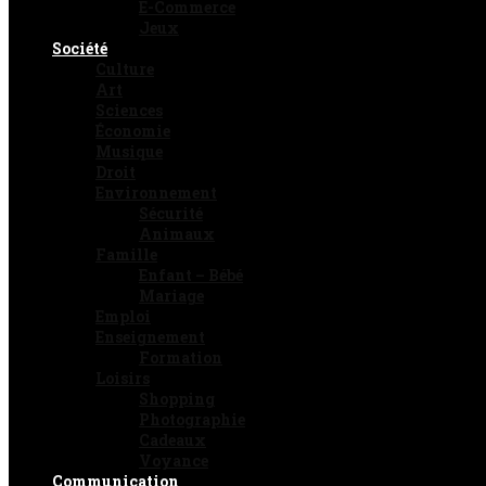
E-Commerce
Jeux
Société
Culture
Art
Sciences
Économie
Musique
Droit
Environnement
Sécurité
Animaux
Famille
Enfant – Bébé
Mariage
Emploi
Enseignement
Formation
Loisirs
Shopping
Photographie
Cadeaux
Voyance
Communication