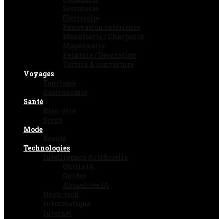
Serrurerie
Électricité
Rénovation intérieure
Menuiserie / Charpente
Maçonnerie
Peinture / Décoration
Toiture & couverture
Voyages
Tourisme
Gastronomie
Santé
Bien-être
Sport
Mode
Beauté
Technologies
Intelligence Artificielle
Outils IA
Guides
Actualités IA
High-tech
Informatique
Internet